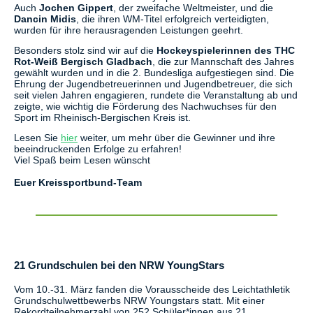
Auch
Jochen Gippert
, der zweifache Weltmeister, und die
Dancin Midis
, die ihren WM-Titel erfolgreich verteidigten,
wurden für ihre herausragenden Leistungen geehrt.
Besonders stolz sind wir auf die
Hockeyspielerinnen des THC
Rot-Weiß Bergisch Gladbach
, die zur Mannschaft des Jahres
gewählt wurden und in die 2. Bundesliga aufgestiegen sind. Die
Ehrung der Jugendbetreuerinnen und Jugendbetreuer, die sich
seit vielen Jahren engagieren, rundete die Veranstaltung ab und
zeigte, wie wichtig die Förderung des Nachwuchses für den
Sport im Rheinisch-Bergischen Kreis ist.
Lesen Sie
hier
weiter, um mehr über die Gewinner und ihre
beeindruckenden Erfolge zu erfahren!
Viel Spaß beim Lesen wünscht
Euer Kreissportbund-Team
21 Grundschulen bei den NRW YoungStars
Vom 10.-31. März fanden die Vorausscheide des Leichtathletik
Grundschulwettbewerbs NRW Youngstars statt. Mit einer
Rekordteilnehmerzahl von 252 Schüler*innen aus 21